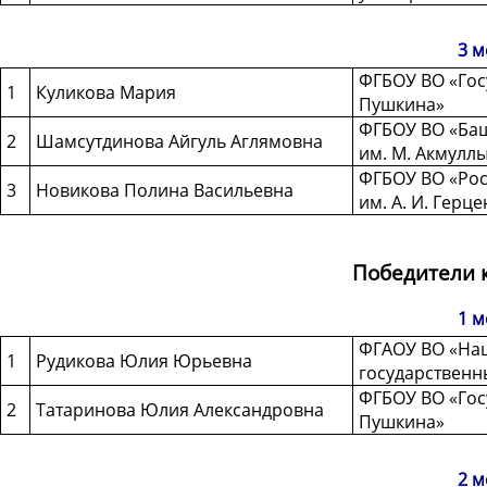
3 м
ФГБОУ ВО «Госу
1
Куликова Мария
Пушкина»
ФГБОУ ВО «Баш
2
Шамсутдинова Айгуль Аглямовна
им. М. Акмулл
ФГБОУ ВО «Рос
3
Новикова Полина Васильевна
им. А. И. Герце
Победители 
1 м
ФГАОУ ВО «На
1
Рудикова Юлия Юрьевна
государственн
ФГБОУ ВО «Госу
2
Татаринова Юлия Александровна
Пушкина»
2 м