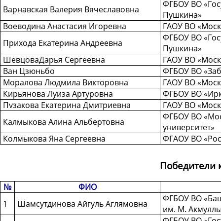
ФГБОУ ВО «Госу
Варнавская Валерия Вячеславовна
Пушкина»
Воеводина Анастасия Игоревна
ГАОУ ВО «Моск
ФГБОУ ВО «Госу
Прихода Екатерина Андреевна
Пушкина»
ШевцоваДарья Сергеевна
ГАОУ ВО «Моск
Ван Цзюньбо
ФГБОУ ВО «Заб
Моралова Людмила Викторовна
ГАОУ ВО «Моск
Кирьянова Луиза Артуровна
ФГБОУ ВО «Ирк
Пvзакова Екатерина Дмитриевна
ГАОУ ВО «Моск
ФГБОУ ВО «Мос
Калмыкова Алина Альбертовна
университет»
Колмыкова Яна Сергеевна
ФГАОУ ВО «Рос
Победители 
№
ФИО
ФГБОУ ВО «Баш
1
Шамсутдинова Айгуль Аглямовна
им. М. Акмулл
ФГБОУ ВО «Госу