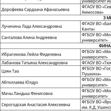
университет и
ФГАОУ ВО «Сев
Дорофеева Сардаана Афанасьевна
Аммосова»
3 М
ФГАОУ ВО «Бал
Лучинина Лада Александровна
Канта»
ФГБОУ ВО «Мос
Санталова Алина Андреевна
университет»
ФИНА
ФГБОУ ВО «Мос
Ибрагимова Лейла Фиделевна
университет»
Лабанова Татьяна Александровна
ФГАОУ ВО «Тюм
ФГБОУ ВО «Госу
Цзян Тао
Пушкина»
ФГБОУ ВО «Мос
Абпvллаева Юлдуз
университет»
ФГБОУ ВО «Мос
Мачы Ландыш Фенисовна
университет»
ФГБОУ ВО «Яро
Серогодская Анастасия Алексеевна
им. К.Д. Ушинс