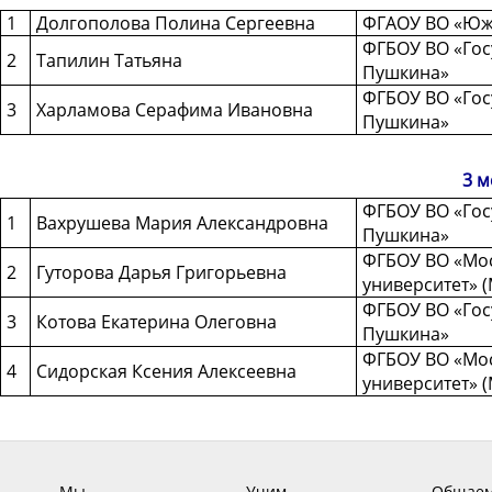
1
Долгополова Полина Сергеевна
ФГАОУ ВО «Юж
ФГБОУ ВО «Госу
2
Тапилин Татьяна
Пушкина»
ФГБОУ ВО «Госу
3
Харламова Серафима Ивановна
Пушкина»
3 м
ФГБОУ ВО «Госу
1
Вахрушева Мария Александровна
Пушкина»
ФГБОУ ВО «Мос
2
Гуторова Дарья Григорьевна
университет» 
ФГБОУ ВО «Госу
3
Котова Екатерина Олеговна
Пушкина»
ФГБОУ ВО «Мос
4
Сидорская Ксения Алексеевна
университет» 
Мы
Учим
Общаем