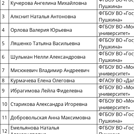
2
Кучерова Ангелина Михайловна
Пушкина»
ФГБОУ ВО «Госу
3
Алкснит Наталья Антоновна
Пушкина»
ФГБОУ ВО «Мос
4
Орлова Валерия Юрьевна
университет»
ФГБОУ ВО «Госу
5
Ляшенко Татьяна Васильевна
Пушкина»
ФГБОУ ВО «Госу
6
Шульман Нелли Александровна
Пушкина»
ФГБОУ ВО «Мос
7
Мисюкевич Владимир Андреевич
университет»
8
Курмачева Елена Олеговна
ФГАОУ ВО «Да
ФГБОУ ВО «Мос
9
Ибрагимова Лейла Фиделевна
университет»
ФГБОУ ВО «Мос
10
Старикова Александра Игоревна
университет»
ФГБОУ ВО «Госу
11
Добровольская Анна Максимовна
Пушкина»
Емельянова Наталья
ФГБОУ ВО «Госу
12