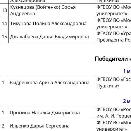
Александровна
Пушкина»
Кузнецова (Войтенко) Софья
ФГБОУ ВО «Мос
13
Андреевна
университет»
ФГБОУ ВО «Мос
14
Тикунова Полина Александровна
университет»
ФГАОУ ВО «Ура
15
Джалабаева Дарья Владимировна
Президента Ро
Победители 
1 м
ФГБОУ ВО «Госу
1
Выдренкова Арина Александровна
Пушкина»
2 м
ФГБОУ ВО «Рос
1
Пронина Наталья Дмитриевна
им. А. И. Герце
ФГБОУ ВО «Мос
2
Ильенко Дарья Сергеевна
университет»